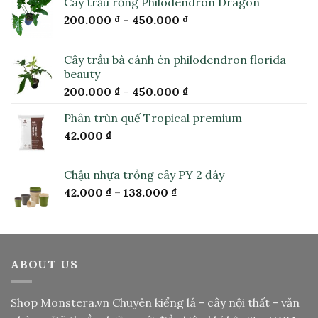
Cây trầu rồng Philodendron Dragon
200.000
₫
–
450.000
₫
Cây trầu bà cánh én philodendron florida
beauty
200.000
₫
–
450.000
₫
Phân trùn quế Tropical premium
42.000
₫
Chậu nhựa trồng cây PY 2 đáy
42.000
₫
–
138.000
₫
ABOUT US
Shop Monstera.vn
Chuyên kiểng lá - cây nội thất - văn