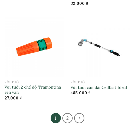
32.000
₫
VÒI TƯỚI
VÒI TƯỚI
Vòi tưới 2 chế độ Tramontina
Vòi tưới cán dài Cellfast Ideal
ren vặn
485.000
₫
27.000
₫
1
2