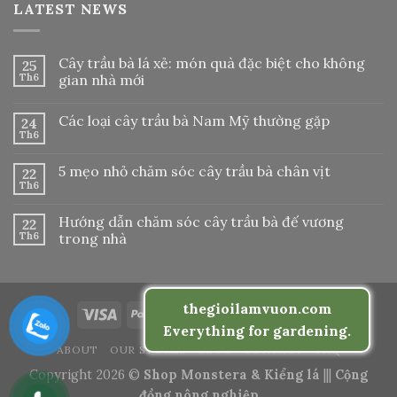
LATEST NEWS
Cây trầu bà lá xẻ: món quà đặc biệt cho không
25
Th6
gian nhà mới
Các loại cây trầu bà Nam Mỹ thường gặp
24
Th6
5 mẹo nhỏ chăm sóc cây trầu bà chân vịt
22
Th6
Hướng dẫn chăm sóc cây trầu bà đế vương
22
Th6
trong nhà
thegioilamvuon.com
Everything for gardening.
ABOUT
OUR STORES
BLOG
CONTACT
FAQ
Copyright 2026 ©
Shop Monstera & Kiểng lá
|||
Cộng
đồng nông nghiệp