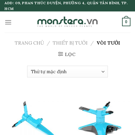
Skip
ADD: 09, PHAN THÚC DUYỆN, PHƯỜNG 4, QUẬN TÂN BÌNH, TP.
HCM
to
content
0
TRANG CHỦ
/
THIẾT BỊ TƯỚI
/
VÒI TƯỚI
LỌC