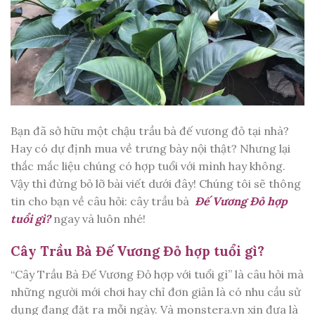
Bạn đã sở hữu một chậu trầu bà đế vương đỏ tại nhà?
Hay có dự định mua về trưng bày nội thật? Nhưng lại
thắc mắc liệu chúng có hợp tuổi với mình hay không.
Vậy thì đừng bỏ lỡ bài viết dưới đây! Chúng tôi sẽ thông
tin cho bạn về câu hỏi: cây trầu bà
Đế Vương Đỏ hợp
tuổi gì?
ngay và luôn nhé!
Cây Trầu
Bà
Đế Vương Đỏ hợp tuổi gì?
“Cây Trầu Bà Đế Vương Đỏ hợp với tuổi gì” là câu hỏi mà
những người mới chơi hay chỉ đơn giản là có nhu cầu sử
dụng đang đặt ra mỗi ngày. Và monstera.vn xin đưa là