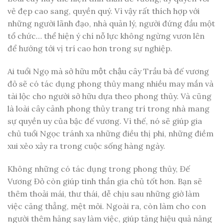
vẻ đẹp cao sang, quyền quý. Vì vậy rất thích hợp với
những người lãnh đạo, nhà quản lý, người đứng đầu một
tổ chức… thể hiện ý chí nỗ lực không ngừng vươn lên
để hướng tới vị trí cao hơn trong sự nghiệp.
Ai tuổi Ngọ mà sở hữu một chậu cây Trầu bà đế vương
đỏ sẽ có tác dụng phong thủy mang nhiều may mắn và
tài lộc cho người sở hữu dựa theo phong thủy. Và cũng
là loài cây cảnh phong thủy trang trí trong nhà mang
sự quyền uy của bậc đế vương. Vì thế, nó sẽ giúp gia
chủ tuổi Ngọc tránh xa những điều thị phi, những điềm
xui xẻo xảy ra trong cuộc sống hàng ngày.
Không những có tác dụng trong phong thủy, Đế
Vương Đỏ còn giúp tinh thần gia chủ tốt hơn. Bạn sẽ
thêm thoải mái, thư thái, dễ chịu sau những giờ làm
việc căng thẳng, mệt mỏi. Ngoài ra, còn làm cho con
người thêm hăng say làm việc, giúp tăng hiệu quả năng