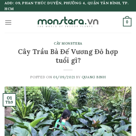
Skip
ADD: 09, PHAN THÚC DUYỆN, PHƯỜNG 4, QUẬN TÂN BÌNH, TP.
HCM
to
content
0
CÂY MONSTERA
Cây Trầu Bà Đế Vương Đỏ hợp
tuổi gì?
POSTED ON
01/09/2021
BY
QUANG BINH
01
Th9