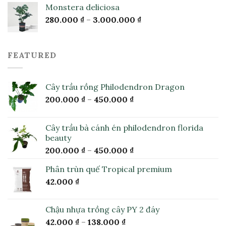
Monstera deliciosa
280.000
₫
–
3.000.000
₫
FEATURED
Cây trầu rồng Philodendron Dragon
200.000
₫
–
450.000
₫
Cây trầu bà cánh én philodendron florida
beauty
200.000
₫
–
450.000
₫
Phân trùn quế Tropical premium
42.000
₫
Chậu nhựa trồng cây PY 2 đáy
42.000
₫
–
138.000
₫