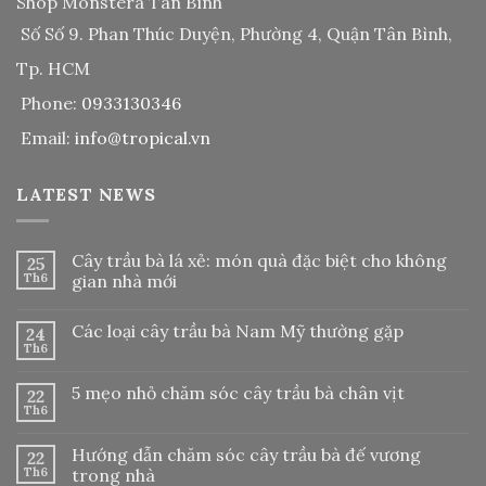
Shop Monstera Tân Bình
Số Số 9. Phan Thúc Duyện, Phường 4, Quận Tân Bình,
Tp. HCM
Phone:
0933130346
Email:
info@tropical.vn
LATEST NEWS
Cây trầu bà lá xẻ: món quà đặc biệt cho không
25
Th6
gian nhà mới
Các loại cây trầu bà Nam Mỹ thường gặp
24
Th6
5 mẹo nhỏ chăm sóc cây trầu bà chân vịt
22
Th6
Hướng dẫn chăm sóc cây trầu bà đế vương
22
Th6
trong nhà