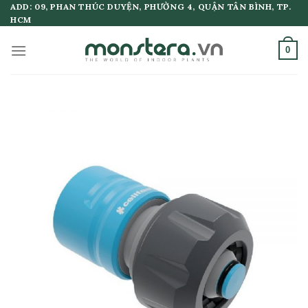
Skip
ADD: 09, PHAN THÚC DUYỆN, PHƯỜNG 4, QUẬN TÂN BÌNH, TP.
HCM
to
content
0