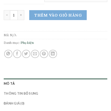
Cút nối nhanh Stop Cellfast Ideal Line Plus số lượng
THÊM VÀO GIỎ HÀNG
Mã:
N/A
Danh mục:
Phụ kiện
MÔ TẢ
THÔNG TIN BỔ SUNG
ĐÁNH GIÁ (0)