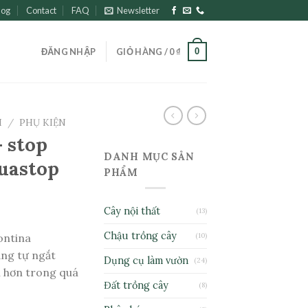
log
Contact
FAQ
Newsletter
0
ĐĂNG NHẬP
GIỎ HÀNG /
0
₫
I
/
PHỤ KIỆN
 stop
DANH MỤC SẢN
uastop
PHẨM
Cây nội thất
(13)
Chậu trồng cây
ontina
(10)
ăng tự ngắt
Dụng cụ làm vườn
(24)
ợi hơn trong quá
Đất trồng cây
(8)