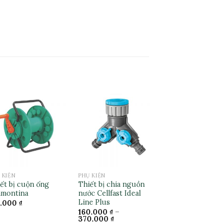
 KIỆN
PHỤ KIỆN
PHỤ KIỆN
ết bị cuộn ống
Thiết bị chia nguồn
Cút nối ren tr
amontina
nước Cellfast Ideal
Cellfast Ideal L
Line Plus
1.000
₫
30.000
₫
–
41.
160.000
₫
–
370.000
₫