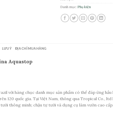
Danh mục:
Phụ kiện
LƯU Ý
ĐỊA CHỈ MUA HÀNG
ina Aquastop
razil với hàng chục danh mục sản phẩm có thể đáp ứng hầu 
ên 120 quốc gia. Tại Việt Nam, thông qua Tropical Co., ltd l
 tưới thông minh; chậu tự tưới và dụng cụ làm vườn cao cấp