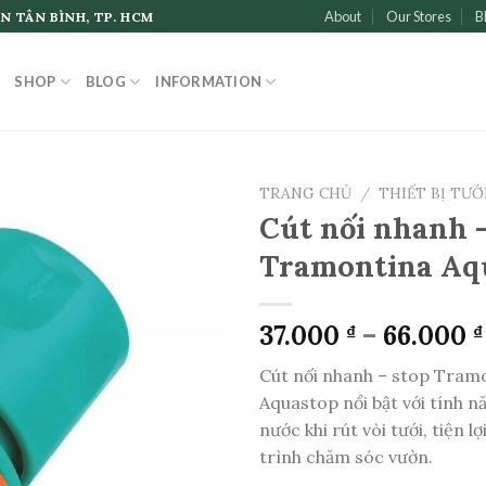
About
Our Stores
B
N TÂN BÌNH, TP. HCM
SHOP
BLOG
INFORMATION
TRANG CHỦ
/
THIẾT BỊ TƯỚ
Cút nối nhanh –
Tramontina Aq
37.000
–
66.000
₫
₫
Cút nối nhanh – stop Tram
Aquastop nổi bật với tính n
nước khi rút vòi tưới, tiện l
trình chăm sóc vườn.