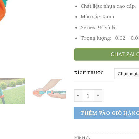
Chất liệu:
nhựa cao cấp.
Màu sắc:
Xanh
Series:
½” và ¾”
Trọng lượng: 0.02 – 0.0
CHAT ZAL
KÍCH THƯỚC
Cút nối nhanh – stop Tram
THÊM VÀO GIỎ HÀN
Mã:
N/A