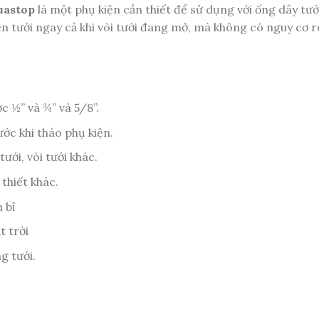
uastop
là một phụ kiện cần thiết để sử dụng với ống dây tư
n tưới ngay cả khi vòi tưới đang mở, mà không có nguy cơ rò
c ½” và ¾” và 5/8”.
ớc khi tháo phụ kiện.
tưới, vòi tưới khác.
 thiết khác.
 bỉ
 trời
g tưới.