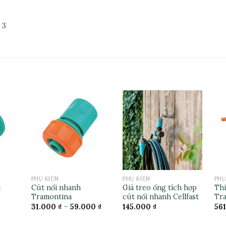
 3
PHỤ KIỆN
PHỤ KIỆN
PHỤ
i
Cút nối nhanh
Giá treo ống tích hợp
Thi
Tramontina
cút nối nhanh Cellfast
Tr
31.000
₫
–
59.000
₫
145.000
₫
56