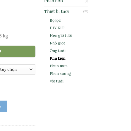
Phân bón
(3)
Thiết bị tưới
(91)
Bộ lọc
DIY KIT
3 kg
Hẹn giờ tưới
Nhỏ giọt
Ống tưới
O
Phụ kiện
Phun mưa
Phun sương
Vòi tưới
ontina Aquastop số lượng
G