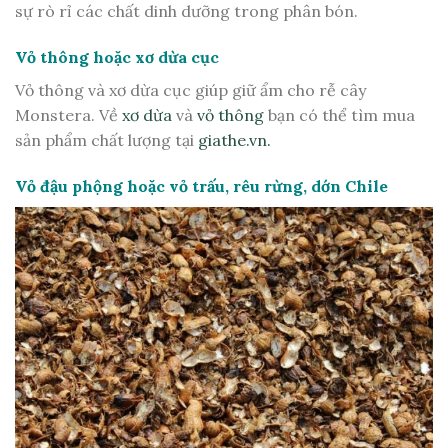
sự rò rỉ các chất dinh dưỡng trong phân bón.
Vỏ thông hoặc xơ dừa cục
Vỏ thông và xơ dừa cục giúp giữ ẩm cho rễ cây
Monstera. Về
xơ dừa
và
vỏ thông
bạn có thể tìm mua
sản phẩm chất lượng tại
giathe.vn.
Vỏ đậu phộng hoặc vỏ trấu, rêu rừng, dớn Chile