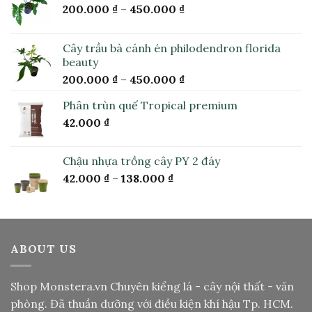
200.000
₫
–
450.000
₫
Cây trầu bà cánh én philodendron florida
beauty
200.000
₫
–
450.000
₫
Phân trùn quế Tropical premium
42.000
₫
Chậu nhựa trồng cây PY 2 đáy
42.000
₫
–
138.000
₫
ABOUT US
Shop Monstera.vn
Chuyên kiểng lá - cây nội thất - văn
phòng. Đã thuần dưỡng với điều kiện khí hậu Tp. HCM.