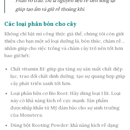
Phần vỏ trấu: Dù là nguyên liệu rẻ tiền song lại
giúp tạo ẩm và giữ rễ thoáng khí.
Các loại phân bón cho cây
Không chỉ bật mí công thức giá thể, chúng tôi còn giới
thiệu cho bạn một số loại dưỡng lá, bón thúc, chăm rễ…
nhằm giúp cho việc trồng và chăm cây trở nên tốt hơn
bao giờ hết:
Chất vitamin B1: giúp gia tăng sự sản xuất chất diệp
lục, trao đổi chất dinh dưỡng, tạo sự quang hợp giúp
cây phát triển xanh tốt hơn.
Loại phân hữu cơ Bio Root: Hãy dùng loại 1 lít. Loại
này có khả năng kích rễ cực mạnh. Sản phẩm
đượcnhập khẩu từ Mỹ đảm bảo cho sự sinh trưởng
của Monstera.
Dùng bột Rooting Powder: khả năng kích rễ dạng