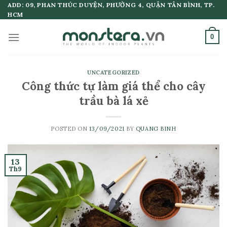
Skip
ADD: 09, PHAN THÚC DUYỆN, PHƯỜNG 4, QUẬN TÂN BÌNH, TP.
HCM
to
content
0
UNCATEGORIZED
Công thức tự làm giá thể cho cây
trầu bà lá xẻ
POSTED ON
13/09/2021
BY
QUANG BINH
13
Th9