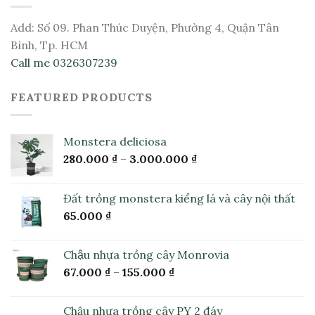
Add: Số 09. Phan Thúc Duyện, Phường 4, Quận Tân
Bình, Tp. HCM
Call me 0326307239
FEATURED PRODUCTS
Monstera deliciosa
280.000
₫
–
3.000.000
₫
Đất trồng monstera kiểng lá và cây nội thất
65.000
₫
Chậu nhựa trồng cây Monrovia
67.000
₫
–
155.000
₫
Chậu nhựa trồng cây PY 2 đáy