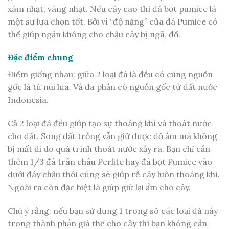
xám nhạt, vàng nhạt. Nếu cây cao thì đá bọt pumice là
một sự lựa chọn tốt. Bởi vì “độ nặng” của đá Pumice có
thể giúp ngăn không cho chậu cây bị ngã, đổ.
Đặc điểm chung
Điểm giống nhau: giữa 2 loại đá là đều có cùng nguồn
gốc là từ núi lửa. Và đa phần có nguồn gốc từ đất nước
Indonesia.
Cả 2 loại đá đều giúp tạo sự thoáng khí và thoát nước
cho đất. Song đất trồng vẫn giữ được độ ẩm mà không
bị mất đi do quá trình thoát nước xảy ra. Bạn chỉ cần
thêm 1/3 đá trân châu Perlite hay đá bọt Pumice vào
dưới đáy chậu thôi cũng sẽ giúp rễ cây luôn thoáng khí.
Ngoài ra còn đặc biệt là giúp giữ lại ẩm cho cây.
Chú ý rằng: nếu bạn sử dụng 1 trong sô các loại đá này
trong thành phần giá thể cho cây thì bạn không cần