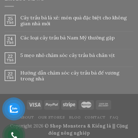
Cây trầu bà lá xẻ: món quà đặc biệt cho không
25
Th6
gian nhà mới
Các loại cây trầu bà Nam Mỹ thường gặp
24
Th6
5 mẹo nhỏ chăm sóc cây trầu bà chân vịt
22
Th6
Hướng dẫn chăm sóc cây trầu bà đế vương
22
Th6
trong nhà
ABOUT
OUR STORES
BLOG
CONTACT
FAQ
Copyright 2026 ©
Shop Monstera & Kiểng lá
|||
Cộng
đồng nông nghiệp