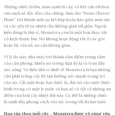
Những chiếc lá lớn, màu xanh lá cây, có kết cấu với hoa
văn sạch sẽ độc đáo của chúng, làm cho “Swiss Cheese
Plant” trở thành một sự kết hợp hoàn hảo giữa màu sắc
và các yếu tố tự nhiên cho không gian tối giản. Ngoài
kiểu dáng lá thú vị, Monstera còn là một loài thực vật
có kích thước lớn. Nó không hoạt động tốt ở các góc
hoặc bệ cửa sổ, nó cần không gian.
Vì lý do này, nhà máy trở thành tâm điểm trung tâm
của căn phòng, khiến nó trông thật kỳ lạ và tràn đầy
sức sống. Và điều thú vị nhất về Monstera là bạn không
cần phải trồng cây để tận hưởng sức mạnh trang trí
của nó. Cắt một hoặc hai chiếc lá, đặt nó vào một chiếc
bình trong có một ít nước và bạn sẽ có tất cả những ưu
điểm của loài cây nhiệt đới này. Cụ thể là những chiếc
lá xanh đầy phong cách của nó, trong tối đa hai tuần.
Hoa văn theo tuổi cây – Monstera được vô cùng yêu