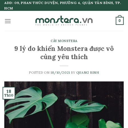
Skip
ADD: 09, PHAN THÚC DUYỆN, PHƯỜNG 4, QUẬN TÂN BÌNH, TP.
HCM
to
content
0
CÂY MONSTERA
9 lý do khiến Monstera được vô
cùng yêu thích
POSTED ON
18/10/2021
BY
QUANG BINH
18
Th10