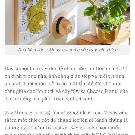
Dễ chăm sóc – Monstera được vô cùng yêu thích
Đây là một loại cây khá dễ chăm sóc, nó thích nhiệt độ
ổn định trong nhà, ánh sáng gián tiếp và môi trường
ẩm ướt. Tưới nước mỗi tuần một lần, để đất khô một
chút giữa các lần tưới, và cây “Swiss Cheese Plant” của
bạn sẽ sống lâu, phát triển và tươi xanh.
Cây Monstera cũng là những người leo núi. Vì vậy việc
thêm một chiếc cột để chúng leo lên sẽ khiến chúng là
những người cắm trại vui vẻ. Bây giờ, nếu bạn muốn
cung cấp cho cây của mình thêm một ít TLC, hãy phun